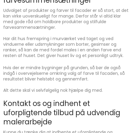
farvesammensætninger
Udvalget af produkter og farver til facader er så stort, at det
kan virke uoverskueligt for mange. Derfor står vi altid klar
med gode råd om holdbare produkter og stilfulde
farvesammensætninger.
Har dit hus fremspring i murværket ved taget og ved
vinduerne eller udsmykninger som borter, gesimser og
ranker, så kan de med fordel males i en anden farve end
resten af huset. Det giver huset liv og et personligt udtryk.
Hvis der er mindre bygninger på grunden, så bør de også
indgå i overvejelserne omkring valg af farve til facaden, så
resultatet bliver helstøbt og gennemført.
Alt dette skal vi selvfølgelig nok hjælpe dig med.
Kontakt os og indhent et
uforpligtende tilbud på udvendig
malerarbejde
Kunne du tænke dig at indhente et uforpligtende og