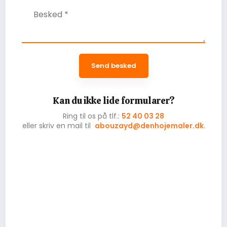
​Kan du ikke lide formularer?
Ring til os på tlf.:
52 40 03 28
​eller skriv en mail til
abouzayd@denhojemaler.dk
.